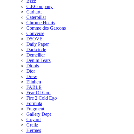
Bzzz
C.P.Company
Carhartt
Caterpillar
Chrome Hearts
Comme des Garcons
Converse
D5OVE
Daily Paper
Darkcircle
Demellier
Denim Tears
Dionis
Dior
Drew
Elinhen
FABLE
Fear Of God
Fire 2 Cold Ego
Formula
Fragment
Gallery Dept
Goyard
Grailz
Hermes