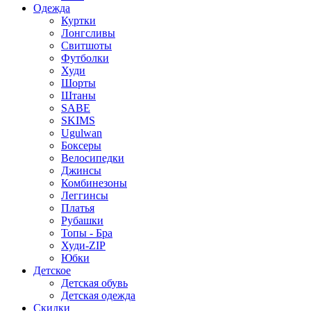
Одежда
Куртки
Лонгсливы
Свитшоты
Футболки
Худи
Шорты
Штаны
SABE
SKIMS
Ugulwan
Боксеры
Велосипедки
Джинсы
Комбинезоны
Леггинсы
Платья
Рубашки
Топы - Бра
Худи-ZIP
Юбки
Детское
Детская обувь
Детская одежда
Скидки