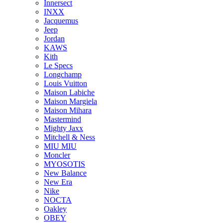
Innersect
INXX
Jacquemus
Jeep
Jordan
KAWS
Kith
Le Specs
Longchamp
Louis Vuitton
Maison Labiche
Maison Margiela
Maison Mihara
Mastermind
Mighty Jaxx
Mitchell & Ness
MIU MIU
Moncler
MYOSOTIS
New Balance
New Era
Nike
NOCTA
Oakley
OBEY