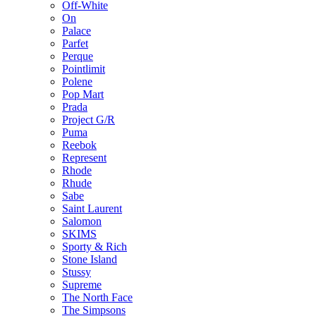
Off-White
On
Palace
Parfet
Perque
Pointlimit
Polene
Pop Mart
Prada
Project G/R
Puma
Reebok
Represent
Rhode
Rhude
Sabe
Saint Laurent
Salomon
SKIMS
Sporty & Rich
Stone Island
Stussy
Supreme
The North Face
The Simpsons