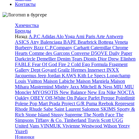
Контакты
Химчистка
Бренды
Назад
A.P.C
Adidas
Alo Yoga
Ami Paris
Arte Antwerp
ASICS
Atry
Balenciaga
BAPE
Bearbrick
Bottega Veneta
Burberry
Bzzz
C.P.Company
Carhartt
Caterpillar
Chrome
Hearts
Comme des Garcons
Converse
D5OVE
Daily Paper
Darkcircle
Demellier
Denim Tears
Dionis
Dior
Drew
Elinhen
FABLE
Fear Of God
Fire 2 Cold Ego
Formula
Fragment
Gallery Dept
Goyard
Grailz
Hermes
Innersect
INXX
Jacquemus
Jeep
Jordan
KAWS
Kith
Le Specs
Longchamp
Louis Vuitton
Maison Labiche
Maison Margiela
Maison
Mihara
Mastermind
Mighty Jaxx
Mitchell & Ness
MIU MIU
Moncler
MYOSOTIS
New Balance
New Era
Nike
NOCTA
Oakley
OBEY
Off-White
On
Palace
Parfet
Perque
Pointlimit
Polene
Pop Mart
Prada
Project G/R
Puma
Reebok
Represent
Rhode
Rhude
Sabe
Saint Laurent
Salomon
SKIMS
Sporty &
Rich
Stone Island
Stussy
Supreme
The North Face
The
Simpsons
Tiffany & Co.
Timberland
Travis Scott
UGG
United
Vans
VINMUK
Vivienne Westwood
Wilson
Yeezy
Yuzefi
Новинки