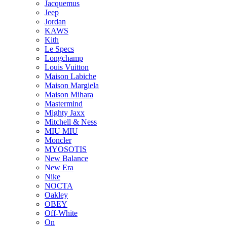
Jacquemus
Jeep
Jordan
KAWS
Kith
Le Specs
Longchamp
Louis Vuitton
Maison Labiche
Maison Margiela
Maison Mihara
Mastermind
Mighty Jaxx
Mitchell & Ness
MIU MIU
Moncler
MYOSOTIS
New Balance
New Era
Nike
NOCTA
Oakley
OBEY
Off-White
On