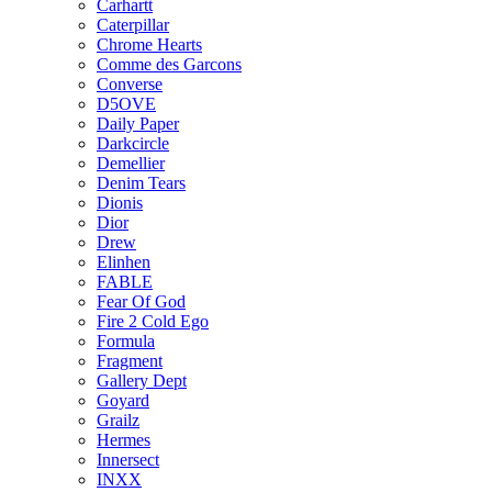
Carhartt
Caterpillar
Chrome Hearts
Comme des Garcons
Converse
D5OVE
Daily Paper
Darkcircle
Demellier
Denim Tears
Dionis
Dior
Drew
Elinhen
FABLE
Fear Of God
Fire 2 Cold Ego
Formula
Fragment
Gallery Dept
Goyard
Grailz
Hermes
Innersect
INXX