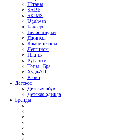
Штаны
SABE
SKIMS
Ugulwan
Боксеры
Велосипедки
Джинсы
Комбинезоны
Леггинсы
Платья
Рубашки
Топы - Бра
Худи-ZIP
Юбки
Детское
Детская обувь
Детская одежда
Бренды