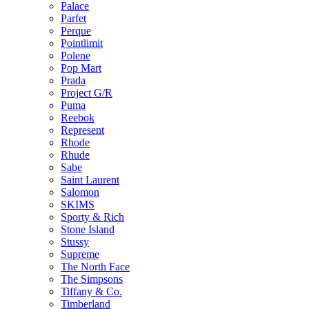
Palace
Parfet
Perque
Pointlimit
Polene
Pop Mart
Prada
Project G/R
Puma
Reebok
Represent
Rhode
Rhude
Sabe
Saint Laurent
Salomon
SKIMS
Sporty & Rich
Stone Island
Stussy
Supreme
The North Face
The Simpsons
Tiffany & Co.
Timberland