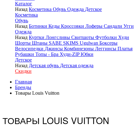
Каталог
Назад
Косметика
Обувь
Одежда
Детское
Косметика
Обувь
Назад
Ботинки
Кеды
Кроссовки
Лоферы
Сандали
Угги
Одежда
Назад
Куртки
Лонгсливы
Свитшоты
Футболки
Худи
Шорты
Штаны
SABE
SKIMS
Ugulwan
Боксеры
Велосипедки
Джинсы
Комбинезоны
Леггинсы
Платья
Рубашки
Топы - Бра
Худи-ZIP
Юбки
Детское
Назад
Детская обувь
Детская одежда
Скидки
Главная
Бренды
Товары Louis Vuitton
ТОВАРЫ LOUIS VUITTON