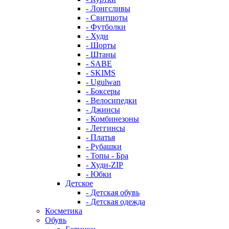
- Лонгсливы
- Свитшоты
- Футболки
- Худи
- Шорты
- Штаны
- SABE
- SKIMS
- Ugulwan
- Боксеры
- Велосипедки
- Джинсы
- Комбинезоны
- Леггинсы
- Платья
- Рубашки
- Топы - Бра
- Худи-ZIP
- Юбки
Детское
- Детская обувь
- Детская одежда
Косметика
Обувь