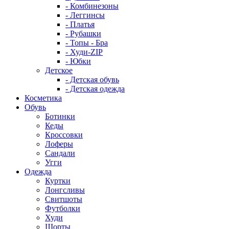
- Комбинезоны
- Леггинсы
- Платья
- Рубашки
- Топы - Бра
- Худи-ZIP
- Юбки
Детское
- Детская обувь
- Детская одежда
Косметика
Обувь
Ботинки
Кеды
Кроссовки
Лоферы
Сандали
Угги
Одежда
Куртки
Лонгсливы
Свитшоты
Футболки
Худи
Шорты