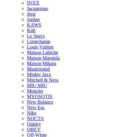
INXX
Jacquemus
Jeep
Jordan
KAWS
Kith
Le Specs
Longchamp
Louis Vuitton
Maison Labiche
Maison Margiela
Maison Mihara
Mastermind
Mighty Jaxx
Mitchell & Ness
MIU MIU
Moncler
MYOSOTIS
New Balance
New Era
Nike
NOCTA
Oakley
OBEY
Off-White