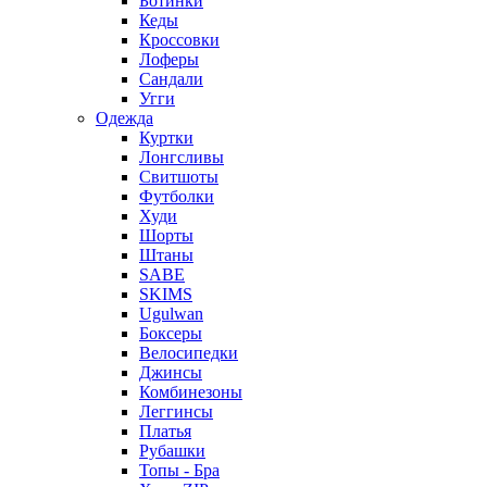
Ботинки
Кеды
Кроссовки
Лоферы
Сандали
Угги
Одежда
Куртки
Лонгсливы
Свитшоты
Футболки
Худи
Шорты
Штаны
SABE
SKIMS
Ugulwan
Боксеры
Велосипедки
Джинсы
Комбинезоны
Леггинсы
Платья
Рубашки
Топы - Бра