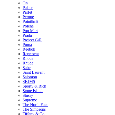
On
Palace
Parfet
Perque
Pointlimit
Polene
Pop Mart
Prada
Project G/R
Puma
Reebok
Represent
Rhode
Rhude
Sabe
Saint Laurent
Salomon
SKIMS
Sporty & Rich
Stone Island
Stussy
Supreme
The North Face
The Simpsons
Tiffany & Co.