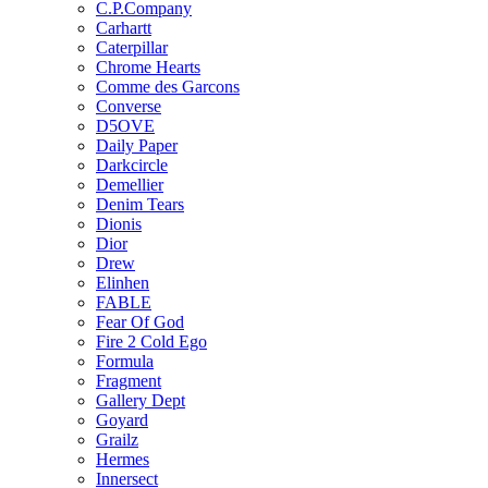
C.P.Company
Carhartt
Caterpillar
Chrome Hearts
Comme des Garcons
Converse
D5OVE
Daily Paper
Darkcircle
Demellier
Denim Tears
Dionis
Dior
Drew
Elinhen
FABLE
Fear Of God
Fire 2 Cold Ego
Formula
Fragment
Gallery Dept
Goyard
Grailz
Hermes
Innersect