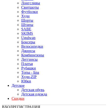
Лонгсливы
Свитшоты
Футболки
Худи
Шорты
Штаны
SABE
SKIMS
Ugulwan
Боксеры
Велосипедки
Джинсы
Комбинезоны
Леггинсы
Платья
Рубашки
Топы - Бра
Худи-ZIP
Юбки
Детское
Детская обувь
Детская одежда
Скидки
ВХОД
РЕГИСТРАЦИЯ