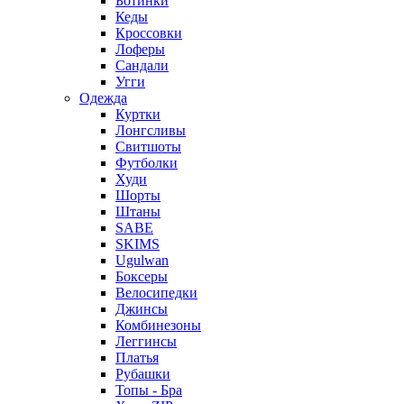
Ботинки
Кеды
Кроссовки
Лоферы
Сандали
Угги
Одежда
Куртки
Лонгсливы
Свитшоты
Футболки
Худи
Шорты
Штаны
SABE
SKIMS
Ugulwan
Боксеры
Велосипедки
Джинсы
Комбинезоны
Леггинсы
Платья
Рубашки
Топы - Бра