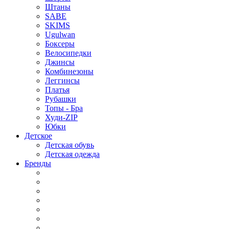
Штаны
SABE
SKIMS
Ugulwan
Боксеры
Велосипедки
Джинсы
Комбинезоны
Леггинсы
Платья
Рубашки
Топы - Бра
Худи-ZIP
Юбки
Детское
Детская обувь
Детская одежда
Бренды