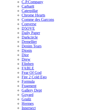
C.P.Company
Carhartt
Caterpillar
Chrome Hearts
Comme des Garcons
Converse
D5OVE
Daily Paper
Darkcircle
Demellier
Denim Tears
Dionis
Dior
Drew
Elinhen
FABLE
Fear Of God
Fire 2 Cold Ego
Formula
Fragment
Gallery Dept
Goyard
Grailz
Hermes
Innersect