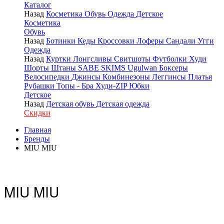
Каталог
Назад
Косметика
Обувь
Одежда
Детское
Косметика
Обувь
Назад
Ботинки
Кеды
Кроссовки
Лоферы
Сандали
Угги
Одежда
Назад
Куртки
Лонгсливы
Свитшоты
Футболки
Худи
Шорты
Штаны
SABE
SKIMS
Ugulwan
Боксеры
Велосипедки
Джинсы
Комбинезоны
Леггинсы
Платья
Рубашки
Топы - Бра
Худи-ZIP
Юбки
Детское
Назад
Детская обувь
Детская одежда
Скидки
Главная
Бренды
MIU MIU
MIU MIU