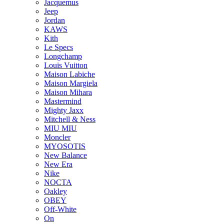
Jacquemus
Jeep
Jordan
KAWS
Kith
Le Specs
Longchamp
Louis Vuitton
Maison Labiche
Maison Margiela
Maison Mihara
Mastermind
Mighty Jaxx
Mitchell & Ness
MIU MIU
Moncler
MYOSOTIS
New Balance
New Era
Nike
NOCTA
Oakley
OBEY
Off-White
On