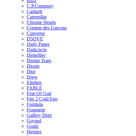
Bzzz
C.P.Company
Carhartt
Caterpillar
Chrome Hearts
Comme des Garcons
Converse
D5OVE
Daily Paper
Darkcircle
Demellier
Denim Tears
Dionis
Dior
Drew
Elinhen
FABLE
Fear Of God
Fire 2 Cold Ego
Formula
Fragment
Gallery Dept
Goyard
Grailz
Hermes