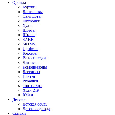
Одежда
Куртки
Лонгсливы
Свитшоты
Футболки
Худи
Шорты
Штаны
SABE
SKIMS
Ugulwan
Боксеры
Велосипедки
Джинсы
Комбинезоны
Леггинсы
Платья
Рубашки
Топы - Бра
Худи-ZIP
Юбки
Детское
Детская обувь
Детская одежда
Скидки