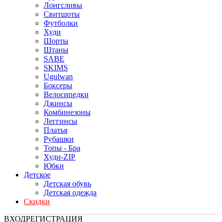
Лонгсливы
Свитшоты
Футболки
Худи
Шорты
Штаны
SABE
SKIMS
Ugulwan
Боксеры
Велосипедки
Джинсы
Комбинезоны
Леггинсы
Платья
Рубашки
Топы - Бра
Худи-ZIP
Юбки
Детское
Детская обувь
Детская одежда
Скидки
ВХОД
РЕГИСТРАЦИЯ