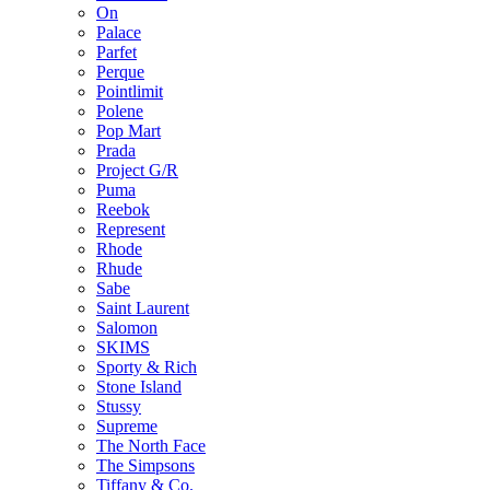
On
Palace
Parfet
Perque
Pointlimit
Polene
Pop Mart
Prada
Project G/R
Puma
Reebok
Represent
Rhode
Rhude
Sabe
Saint Laurent
Salomon
SKIMS
Sporty & Rich
Stone Island
Stussy
Supreme
The North Face
The Simpsons
Tiffany & Co.