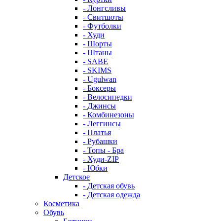
- Лонгсливы
- Свитшоты
- Футболки
- Худи
- Шорты
- Штаны
- SABE
- SKIMS
- Ugulwan
- Боксеры
- Велосипедки
- Джинсы
- Комбинезоны
- Леггинсы
- Платья
- Рубашки
- Топы - Бра
- Худи-ZIP
- Юбки
Детское
- Детская обувь
- Детская одежда
Косметика
Обувь