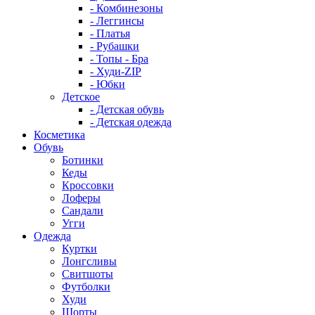
- Комбинезоны
- Леггинсы
- Платья
- Рубашки
- Топы - Бра
- Худи-ZIP
- Юбки
Детское
- Детская обувь
- Детская одежда
Косметика
Обувь
Ботинки
Кеды
Кроссовки
Лоферы
Сандали
Угги
Одежда
Куртки
Лонгсливы
Свитшоты
Футболки
Худи
Шорты