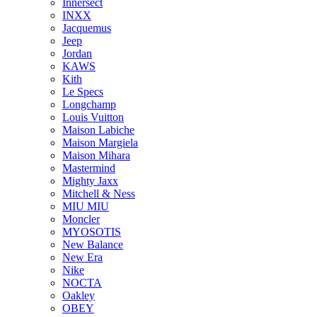
Innersect
INXX
Jacquemus
Jeep
Jordan
KAWS
Kith
Le Specs
Longchamp
Louis Vuitton
Maison Labiche
Maison Margiela
Maison Mihara
Mastermind
Mighty Jaxx
Mitchell & Ness
MIU MIU
Moncler
MYOSOTIS
New Balance
New Era
Nike
NOCTA
Oakley
OBEY