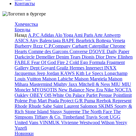
Контакты
Химчистка
Бренды
Назад
A.P.C
Adidas
Alo Yoga
Ami Paris
Arte Antwerp
ASICS
Atry
Balenciaga
BAPE
Bearbrick
Bottega Veneta
Burberry
Bzzz
C.P.Company
Carhartt
Caterpillar
Chrome
Hearts
Comme des Garcons
Converse
D5OVE
Daily Paper
Darkcircle
Demellier
Denim Tears
Dionis
Dior
Drew
Elinhen
FABLE
Fear Of God
Fire 2 Cold Ego
Formula
Fragment
Gallery Dept
Goyard
Grailz
Hermes
Innersect
INXX
Jacquemus
Jeep
Jordan
KAWS
Kith
Le Specs
Longchamp
Louis Vuitton
Maison Labiche
Maison Margiela
Maison
Mihara
Mastermind
Mighty Jaxx
Mitchell & Ness
MIU MIU
Moncler
MYOSOTIS
New Balance
New Era
Nike
NOCTA
Oakley
OBEY
Off-White
On
Palace
Parfet
Perque
Pointlimit
Polene
Pop Mart
Prada
Project G/R
Puma
Reebok
Represent
Rhode
Rhude
Sabe
Saint Laurent
Salomon
SKIMS
Sporty &
Rich
Stone Island
Stussy
Supreme
The North Face
The
Simpsons
Tiffany & Co.
Timberland
Travis Scott
UGG
United
Vans
VINMUK
Vivienne Westwood
Wilson
Yeezy
Yuzefi
Новинки