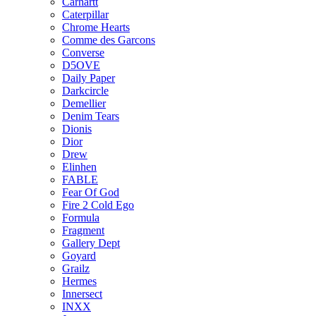
Carhartt
Caterpillar
Chrome Hearts
Comme des Garcons
Converse
D5OVE
Daily Paper
Darkcircle
Demellier
Denim Tears
Dionis
Dior
Drew
Elinhen
FABLE
Fear Of God
Fire 2 Cold Ego
Formula
Fragment
Gallery Dept
Goyard
Grailz
Hermes
Innersect
INXX