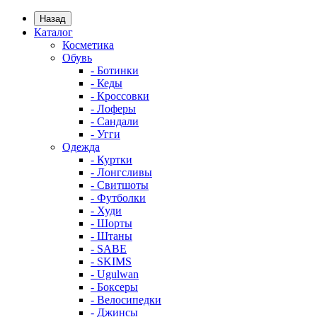
Назад
Каталог
Косметика
Обувь
- Ботинки
- Кеды
- Кроссовки
- Лоферы
- Сандали
- Угги
Одежда
- Куртки
- Лонгсливы
- Свитшоты
- Футболки
- Худи
- Шорты
- Штаны
- SABE
- SKIMS
- Ugulwan
- Боксеры
- Велосипедки
- Джинсы