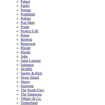
Palace
Parfet
Perque
Pointlimit
Polene
Pop Mart
Prada
Project G/R
Puma
Reebok
Represent
Rhode
Rhude
Sabe
Saint Laurent
Salomon
SKIMS
Sporty & Rich
Stone Island
Stussy
Supreme
The North Face
The Simpsons
Tiffany & Co.
Timberland