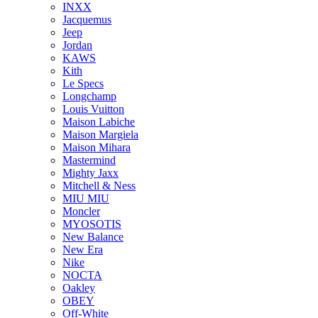
INXX
Jacquemus
Jeep
Jordan
KAWS
Kith
Le Specs
Longchamp
Louis Vuitton
Maison Labiche
Maison Margiela
Maison Mihara
Mastermind
Mighty Jaxx
Mitchell & Ness
MIU MIU
Moncler
MYOSOTIS
New Balance
New Era
Nike
NOCTA
Oakley
OBEY
Off-White