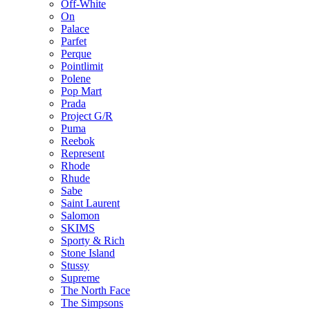
Off-White
On
Palace
Parfet
Perque
Pointlimit
Polene
Pop Mart
Prada
Project G/R
Puma
Reebok
Represent
Rhode
Rhude
Sabe
Saint Laurent
Salomon
SKIMS
Sporty & Rich
Stone Island
Stussy
Supreme
The North Face
The Simpsons