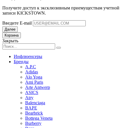
Получите доступ к эксклюзивным приемуществам учетной
записи KICKSTOWN.
Введите E-mail
Далее
Корзина
Закрыть
Инфлюенсеры
Бренды
A.P.C
Adidas
Alo Yoga
Ami Paris
Arte Antwerp
ASICS
Atry
Balenciaga
BAPE
Bearbrick
Bottega Veneta
Burberry