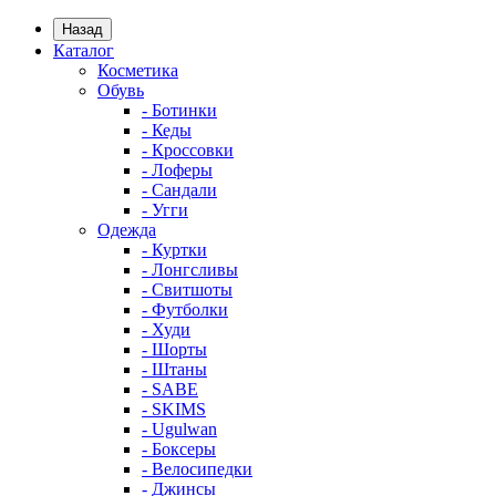
Назад
Каталог
Косметика
Обувь
- Ботинки
- Кеды
- Кроссовки
- Лоферы
- Сандали
- Угги
Одежда
- Куртки
- Лонгсливы
- Свитшоты
- Футболки
- Худи
- Шорты
- Штаны
- SABE
- SKIMS
- Ugulwan
- Боксеры
- Велосипедки
- Джинсы