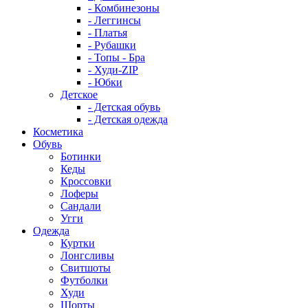
- Комбинезоны
- Леггинсы
- Платья
- Рубашки
- Топы - Бра
- Худи-ZIP
- Юбки
Детское
- Детская обувь
- Детская одежда
Косметика
Обувь
Ботинки
Кеды
Кроссовки
Лоферы
Сандали
Угги
Одежда
Куртки
Лонгсливы
Свитшоты
Футболки
Худи
Шорты