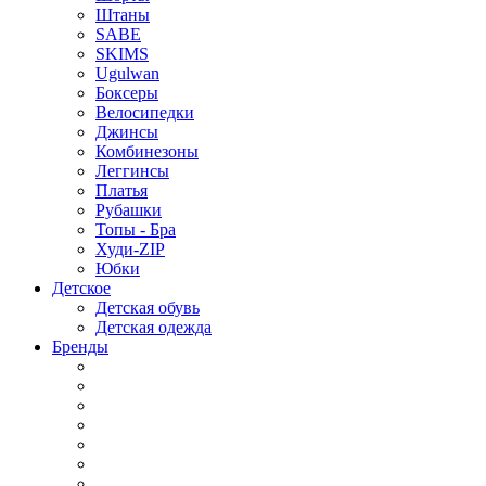
Штаны
SABE
SKIMS
Ugulwan
Боксеры
Велосипедки
Джинсы
Комбинезоны
Леггинсы
Платья
Рубашки
Топы - Бра
Худи-ZIP
Юбки
Детское
Детская обувь
Детская одежда
Бренды